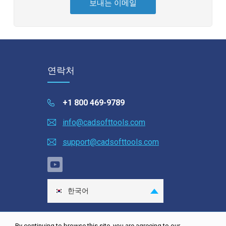
연락처
+1 800 469-9789
info@cadsofttools.com
support@cadsofttools.com
한국어
English
Deutsch
By continuing to browse this site, you are agreeing to our