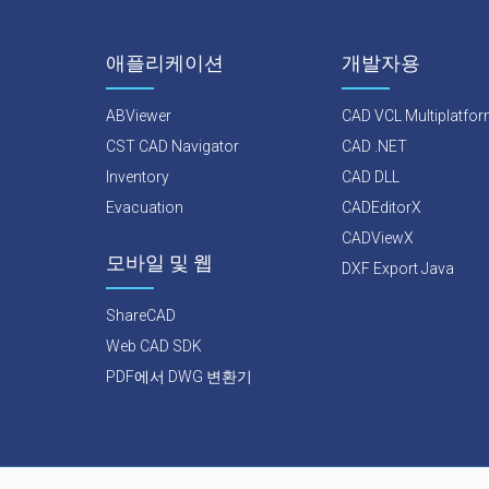
애플리케이션
개발자용
ABViewer
CAD VCL Multiplatfo
CST CAD Navigator
CAD .NET
Inventory
CAD DLL
Evacuation
CADEditorX
CADViewX
모바일 및 웹
DXF Export Java
ShareCAD
Web CAD SDK
PDF에서 DWG 변환기