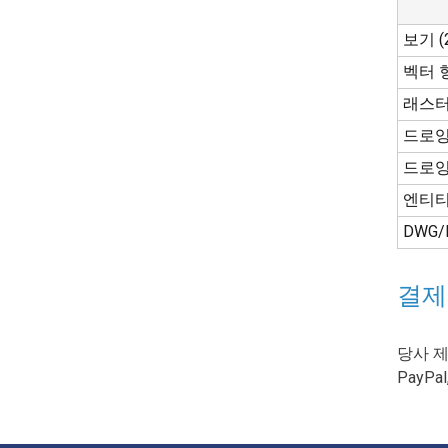
보기 (
벡터 
래스터
드로잉
드로잉
엔티티
DWG/
결제
당사 제
PayP