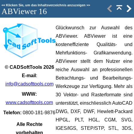
<<
Klicken Sie, um das Inhaltsverzeichnis anzuzeigen
>>
ABViewer 16
Glückwunsch zur Auswahl des
ABViewer. ABViewer ist eine
kosteneffiziente Qualitäts- und
Mehrfunktions- Grafikanwendung.
ABViewer stellt dem Nutzer eine
© CADSoftTools 2026
reiche Auswahl an professionellen
E-mail
:
Betrachtungs- und Bearbeitungs-
info@cadsofttools.com
Werkzeuge zur Verfügung. Mehr als
WWW:
30 Vektor- und Rasterformate sind
www.cadsofttools.com
unterstützt, einschliesslich AutoCAD
DWG, DXF, DWF, Hewlett-Packard
Telefon:
0800-181-9876
HPGL, PLT, HGL, CGM, SVG,
Alle Rechte
IGES/IGS, STEP/STP, STL, 3DS,
vorbehalten