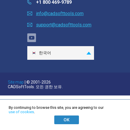
+1 800 469-9789
맞춤형 CAD 소프트웨어 개발
info@cadsofttools.com
support@cadsofttools.com
한국어
English
Deutsch
Français
Site map
| © 2001-2026
CADSoftTools. 모든 권한 보유.
日本語
Español
Italiano
By continuing to browse this site, you are agreeing to our
use of cookies
.
Nederlands
ОК
Português