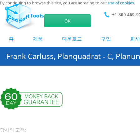
By continuing to browse this site, you are agreeing to our
use of cookies
.
+1 800 469-9
ОК
홈
제품
다운로드
구입
회사
Frank Carluss, Planquadrat - C, Plan
당사의 고객: