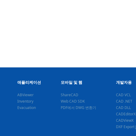
애플리케이션
모바일 및 웹
개발자용
ABViewer
ShareCAD
CAD VCL
Inventory
Web CAD SDK
CAD .NET
Evacuation
PDF에서 DWG 변환기
CAD DLL
CADEditorX
CADViewX
DXF Export 