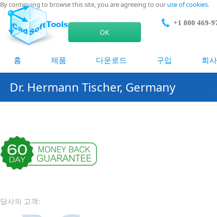
By continuing to browse this site, you are agreeing to our
use of cookies
.
+1 800 469-9
ОК
홈
제품
다운로드
구입
회사
Dr. Hermann Tischer, Germany
당사의 고객: