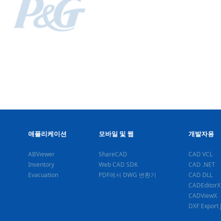
애플리케이션
모바일 및 웹
개발자용
ABViewer
ShareCAD
CAD VCL
Inventory
Web CAD SDK
CAD .NET
Evacuation
PDF에서 DWG 변환기
CAD DLL
CADEditorX
CADViewX
DXF Export 