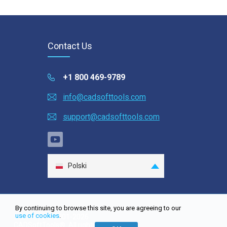
Contact Us
+1 800 469-9789
info@cadsofttools.com
support@cadsofttools.com
Polski
English
Deutsch
By continuing to browse this site, you are agreeing to our
Français
use of cookies
.
Site map
| © 2001-2026
CADSoftTools®. All rights