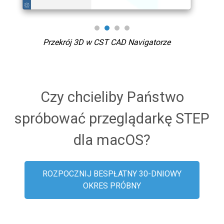
Przekrój 3D w CST CAD Navigatorze
Pa
Czy chcieliby Państwo
spróbować przeglądarkę STEP
dla macOS?
ROZPOCZNIJ BESPŁATNY 30-DNIOWY
OKRES PRÓBNY