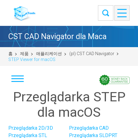
CST CAD Navigator dla Maca
홈
제품
애플리케이션
(pl) CST CAD Navigator
STEP Viewer for macOS
Przeglądarka STEP
Pobierz
Windows (64-bit)
dla macOS
macOS (universal DMG)
Linux (.tar.gz 64-bit)
Przeglądarka 2D/3D
Przeglądarka CAD
Linux (.deb 64-bit)
Przeglądarka STL
Przeglądarka SLDPRT