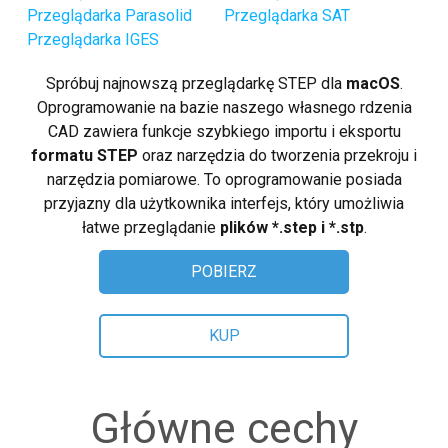
Linux (.rpm 64-bit)
Przeglądarka Parasolid
Przeglądarka SAT
Przeglądarka IGES
Kup
Spróbuj najnowszą przeglądarkę STEP dla
macOS
.
Zadaj pytanie
Oprogramowanie na bazie naszego własnego rdzenia
CAD zawiera funkcje szybkiego importu i eksportu
Recenzje klientów
formatu STEP
oraz narzędzia do tworzenia przekroju i
narzędzia pomiarowe. To oprogramowanie posiada
Pomoc
przyjazny dla użytkownika interfejs, który umożliwia
łatwe przeglądanie
plików *.step i *.stp
.
EULA
POBIERZ
KUP
Główne cechy