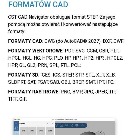
FORMATÓW CAD
CST CAD Navigator obsługuje format STEP. Za jego
pomocą można otwierać i konwertować następujące
formaty:
FORMATY CAD
: DWG (do AutoCAD® 2027), DXF, DWF;
FORMATY WEKTOROWE
: PDF, SVG, CGM, GBR, PLT,
HPGL, HGL, HG, HPG, PLO, HP, HP1, HP2, HP3, HPGL2,
HPP, GL, GL2, PRN, SPL, RTL, PCL;
FORMATY 3D
: IGES, IGS, STEP, STP, STL, X_T, X_B,
SLDPRT, SAT, FSAT, SAB, OBJ, BREP, SMT, IPT, IFC;
FORMATY RASTROWE
: PNG, BMP, JPG, JPEG, TIF,
TIFF, GIF.