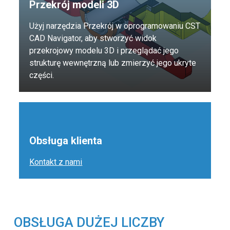
Przekrój modeli 3D
Użyj narzędzia Przekrój w oprogramowaniu CST
CAD Navigator, aby stworzyć widok
przekrojowy modelu 3D i przeglądać jego
strukturę wewnętrzną lub zmierzyć jego ukryte
części.
Obsługa klienta
Kontakt z nami
OBSŁUGA DUŻEJ LICZBY